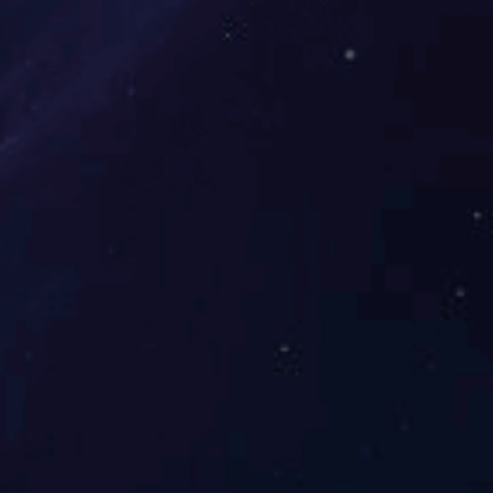
微量重金属和有机污染物，对人体健康和生态环境有
上一页
1
2
3
4
5
装的要求是什么
2022-07-27
工业除尘器
命的影响因素
2022-07-13
脱硝设备堵
台app官网_米兰体育(中国)如何保养
2022-06-29
脱硫塔的特
的性能介绍
2022-06-15
除尘器在使