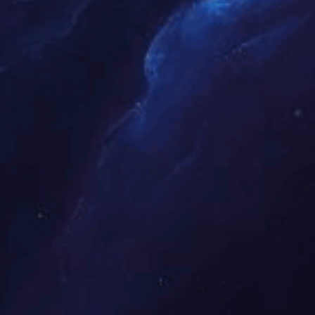
浅谈烟气脱硫对脱硫塔选择的要求
时间：2020-11-10
浏览量：3804
燃煤电的工厂用于烟气脱硫的大型的脱硫装置被广泛
的小型脱硫除尘装置大多称为脱硫除尘器。起初，脱
米兰体育平台app官网_米兰体育(中国)对环
时间：2020-10-27
浏览量：5332
环境保护关系国计民生，是我国的基本国策之一。米兰
施工安装单位制造、施工的用于控制环境污染、改善
浅谈关于国外袋式除尘器的现状
时间：2020-10-08
浏览量：3848
中国的一次能源主要是煤炭。大量燃煤对生态环境造