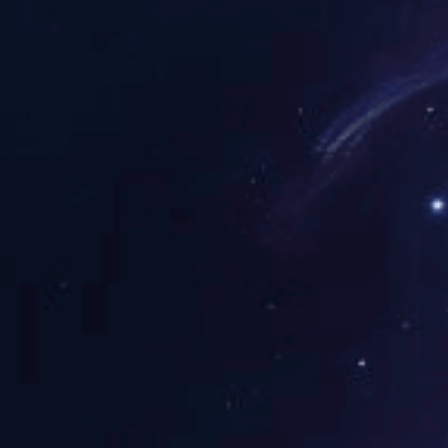
米兰体育平台app
脱硫塔的特点
官网_米兰体育(中
国)如何保养
联系我们
米兰体育平台app官网_米兰体
育(中国)
13856579693
13965672710