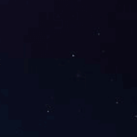
害。袋式除尘器因其环保性能的提高而得到广泛应用。
下一页
尾页
和除尘设备的特点
2022-07-20
塔的原因
2022-07-06
点
2022-06-22
用后要做好的维护工作
2022-06-08