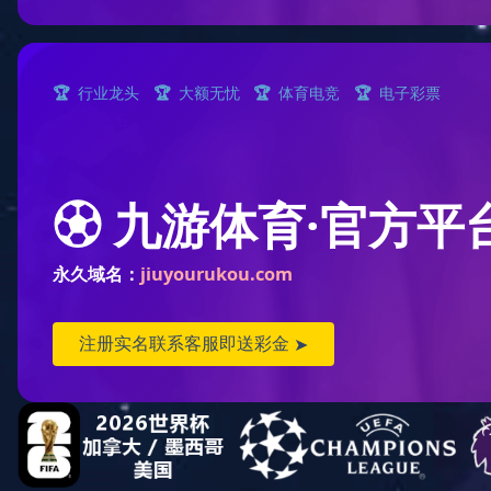
您的位置：
网站首页
>
新闻资讯
>
行业资讯
新闻资讯
行业资讯
公司新闻
常见问答