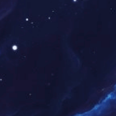
很多用户在选择仓顶除尘器时都会有这样的疑问。他
为顶部除尘器的选择提供了依据。处理风量：这是选
定。
米兰体育平台app官网_米兰体育(中国)设计
时间：2020-12-09
浏览量：3970
环境保护作为人们关注的一大焦点，无论是从角度还
生，是我国的基本国策之一。除了日常自我约束外，还
的技术。
锅炉除尘器未来发展趋势会如何呢
时间：2020-11-19
浏览量：3531
在工业生产中，会用到各种机械设备，同时也会用到
增多。如果处理不及时，会影响锅炉的工作效率和锅
锅炉进行除尘。