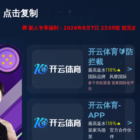
网站地图
在线留言
联系我们
13856579693
13965672710
联系我们
1
2