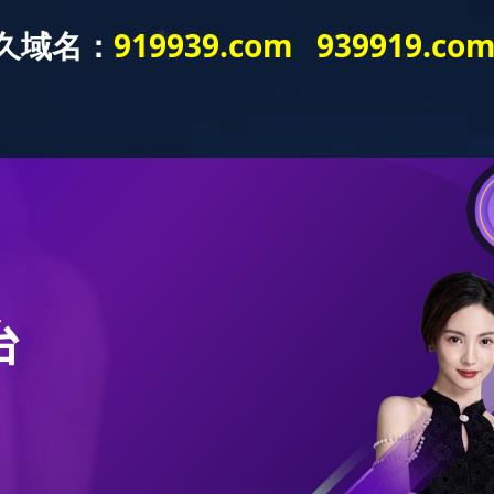
体育平台app官网_
米兰体育平台app官网_
新闻资讯
米兰体育(中国)
米兰体育(中国)