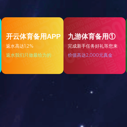
旋风除尘器工作原理以及选择原则
时间：2020-12-31
浏览量：3573
旋风除尘器由桶体、锥体、进风管、排气管和排灰管
入旋风除尘器时，气流由原来的直线运动变为圆周运
向流动，这通常称为外部旋流气流。
脱硝设备的应用在环保行业领域发挥了重要的
时间：2020-12-22
浏览量：3562
这将是今后电厂烟气脱硫脱硝设备的一个非常明确的
研究，从理论上推动实际处理技术的发展;加强专业
我们可以怎样选择仓顶除尘器
时间：2020-12-17
浏览量：3633