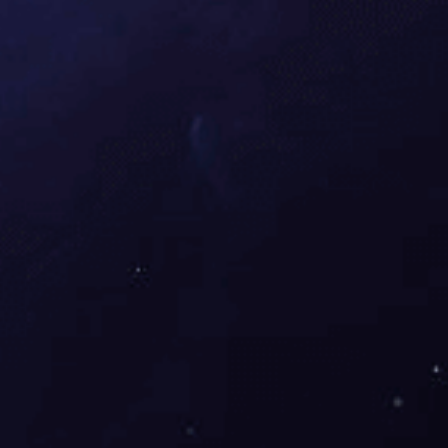
的称为烟气脱硫塔，而用于燃煤工业锅炉、窑炉烟气脱硫
硫塔普遍采用花岗岩砌体。
境保护的作用和意义
体育平台app官网_米兰体育(中国)是指由生产单位或者
环境质量的设备。
成了严重危害，影响了资源环境的可持续发展。地表富含